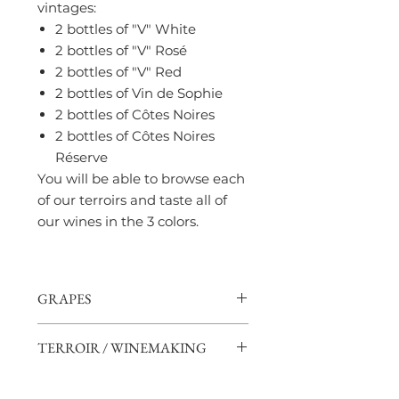
vintages:
2 bottles of "V" White
2 bottles of "V" Rosé
2 bottles of "V" Red
2 bottles of Vin de Sophie
2 bottles of Côtes Noires
2 bottles of Côtes Noires
Réserve
You will be able to browse each
of our terroirs and taste all of
our wines in the 3 colors.
GRAPES
"V" Rosé : Grenache (50%) /
TERROIR / WINEMAKING
Syrah (50%)
"V" Rouge : Merlot 100%
Shale, sand, clay and limestone
"V" Blanc : Vermentino (50%) /