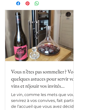
Sustainable agriculture.
Sauvignon (50%)
Le Vin de Sophie : Syrah 100%
Côtes Noires : Grenache (50%)
/ Syrah (50%)
Côtes Noires Réserve :
Grenache (50%) / Syrah (50%)
Vous n’êtes pas sommelier ? Voici
quelques astuces pour servir vos
vins et réjouir vos invités...
Le vin, comme les mets que vous
servirez à vos convives, fait partie
de l’accueil que vous avez décidé