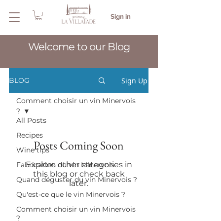
Sign in
Welcome to our Blog
Sign Up
BLOG
Comment choisir un vin Minervois
?
All Posts
Recipes
Posts Coming Soon
Wine tips
Explore other categories in
Fabrication du vin Minervois
this blog or check back
Quand déguster du vin Minervois ?
later.
Qu'est-ce que le vin Minervois ?
Comment choisir un vin Minervois
?